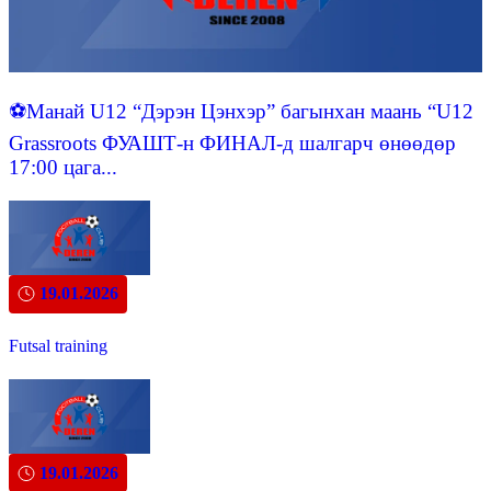
⚽️Манай U12 “Дэрэн Цэнхэр” багынхан маань “U12
Grassroots ФУАШТ-н ФИНАЛ-д шалгарч өнөөдөр
17:00 цага...
19.01.2026
Futsal training
19.01.2026