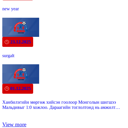
new year
23.12.2025
surgalt
01.12.2025
Ханбилэгийн мөргөж хийсэн гоолоор Монголын шигшээ
Мальдивыг 1:0 хожлоо. Дараагийн тоглолтонд нь амжилт
хүсье!
View more